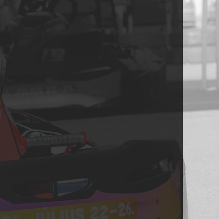
APPY
10:00
14:00 óra
1000
 kedvezményt
!
 perces bérlet 11.000
Ft helyett az adott
őszakban csak 9.000
Ft!
sználd ki a délelőtti