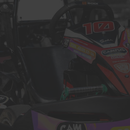
H
és 
Ft
SŐT
2×8
id
Ha