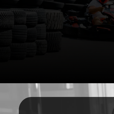
FELNŐTT
GOKARTOK