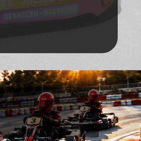
rákat, hívd össze a
átokat, és tapossatok
a gázra
kedvezményesen!