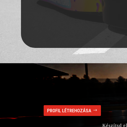
Debrecen, Auchan parkoló
PROFIL LÉTREHOZÁSA
Készítsd e