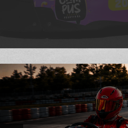
ó
bar
l